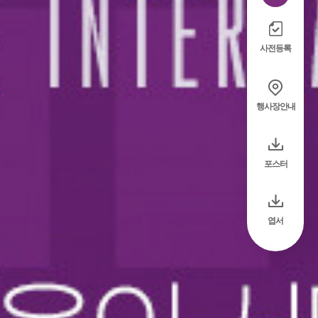
사전등록
행사장안내
포스터
엽서